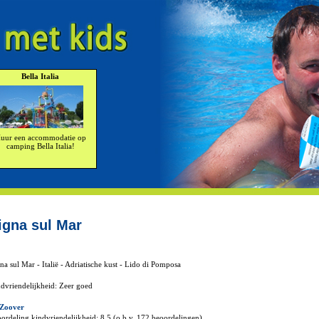
Bella Italia
uur een accommodatie op
camping Bella Italia!
igna sul Mar
na sul Mar - Italië - Adriatische kust - Lido di Pomposa
dvriendelijkheid: Zeer goed
 Zoover
ordeling kindvriendelijkheid: 8,5 (o.b.v. 172 beoordelingen)