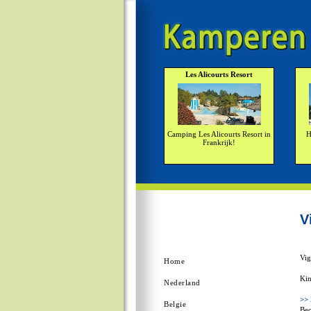
Les Alicourts Resort
Camping Les Alicourts Resort in
H
Frankrijk!
V
Vig
Home
Kin
Nederland
>>
Belgie
Beo