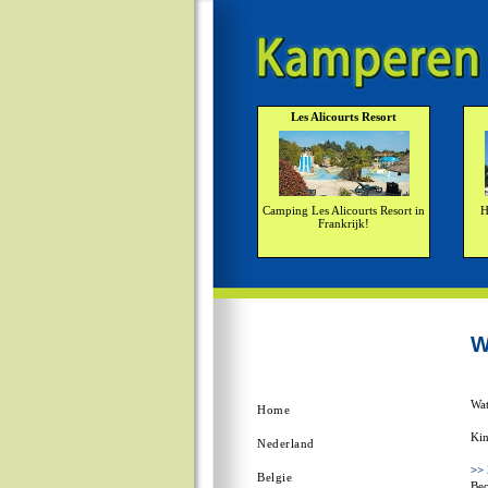
Les Alicourts Resort
Camping Les Alicourts Resort in
H
Frankrijk!
W
Wat
Home
Kin
Nederland
>>
Belgie
Beo