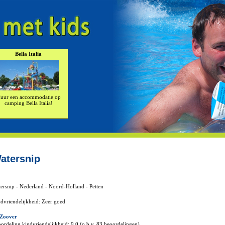
Bella Italia
uur een accommodatie op
camping Bella Italia!
atersnip
ersnip - Nederland - Noord-Holland - Petten
dvriendelijkheid: Zeer goed
 Zoover
ordeling kindvriendelijkheid: 9,0 (o.b.v. 83 beoordelingen)