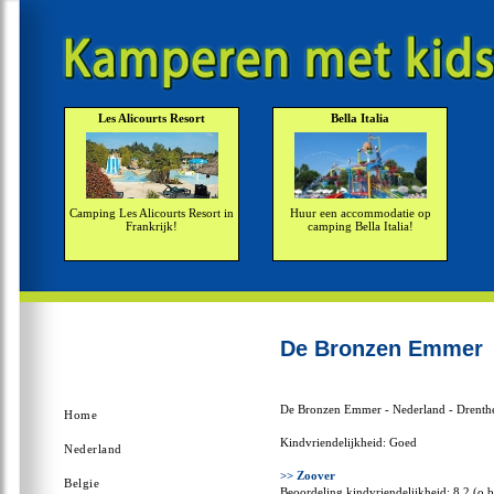
Les Alicourts Resort
Bella Italia
Camping Les Alicourts Resort in
Huur een accommodatie op
Frankrijk!
camping Bella Italia!
De Bronzen Emmer
De Bronzen Emmer - Nederland - Drenth
Home
Kindvriendelijkheid: Goed
Nederland
>> Zoover
Belgie
Beoordeling kindvriendelijkheid: 8,2 (o.