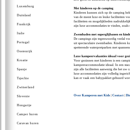
Luxemburg
Met kinderen op de camping
Kinderen kunnen zich op de camping hel
Duitsland
van de meest luxe en leuke faciliteiten 
faciliteiten en mogelijkheden nadrukkeli
Frankrijk
zijn luxe accommodaties te vinden, zoals
Italie
Zwembaden met superglijbanen en kind
De campings zijn tegenwoordig veelal vo
Portugal
uit spectaculaire zwembaden. Kinderen ku
spetterende waterpretparken met spannende
Oostenrijk
Luxe kampeervakanties ideaal voor gez
Kroatie
Voor gezinnen met kinderen is een campi
kampeeraccommodatie ideaal. In een staca
Spanje
zijn alle faciliteiten aanwezig die het 
luxe accommodaties zijn volledig ingeric
kan er vaak een babypakket gehuurd wor
Tsjechie
Zwitserland
Over Kamperen met Kids
|
Contact
|
Di
Slovenie
Hongarije
Camper huren
Caravan huren