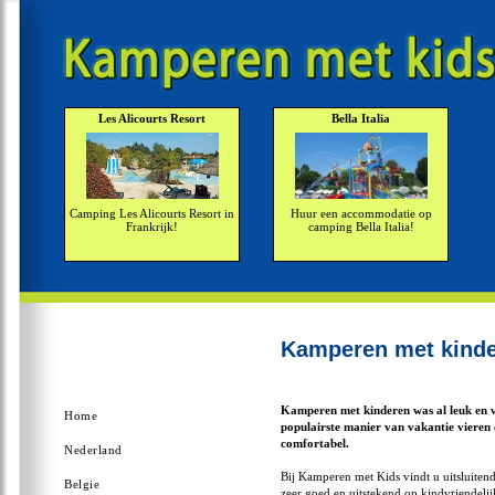
Les Alicourts Resort
Bella Italia
Camping Les Alicourts Resort in
Huur een accommodatie op
Frankrijk!
camping Bella Italia!
Kamperen met kind
Kamperen met kinderen was al leuk en w
Home
populairste manier van vakantie vieren
comfortabel.
Nederland
Bij Kamperen met Kids vindt u uitsluiten
Belgie
zeer goed en uitstekend op kindvriendelij